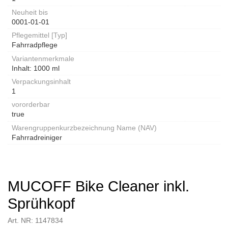
Neuheit bis
0001-01-01
Pflegemittel [Typ]
Fahrradpflege
Variantenmerkmale
Inhalt: 1000 ml
Verpackungsinhalt
1
vororderbar
true
Warengruppenkurzbezeichnung Name (NAV)
Fahrradreiniger
MUCOFF Bike Cleaner inkl.
Sprühkopf
Art. NR: 1147834