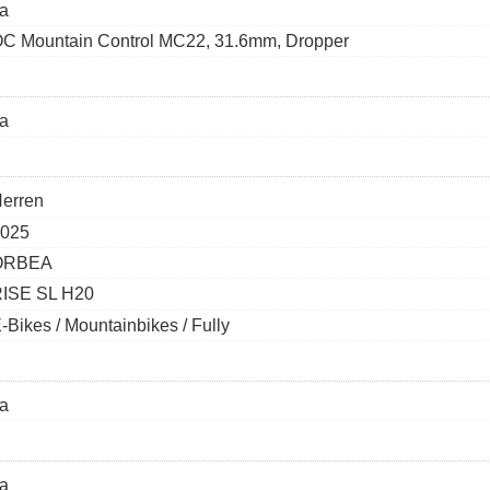
a
C Mountain Control MC22, 31.6mm, Dropper
a
erren
025
ORBEA
ISE SL H20
-Bikes / Mountainbikes / Fully
a
a