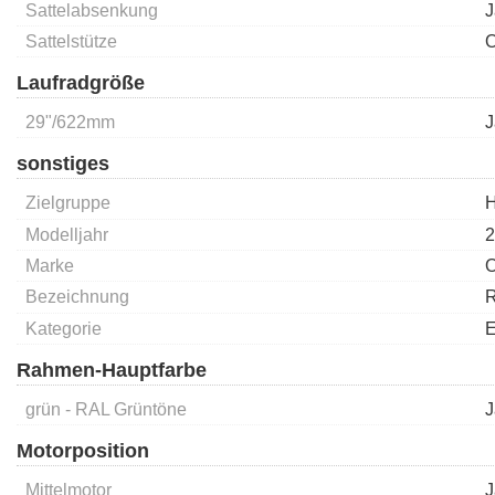
Sattelabsenkung
J
Sattelstütze
O
Laufradgröße
29"/622mm
J
sonstiges
Zielgruppe
H
Modelljahr
2
Marke
Bezeichnung
R
Kategorie
E
Rahmen-Hauptfarbe
grün - RAL Grüntöne
J
Motorposition
Mittelmotor
J