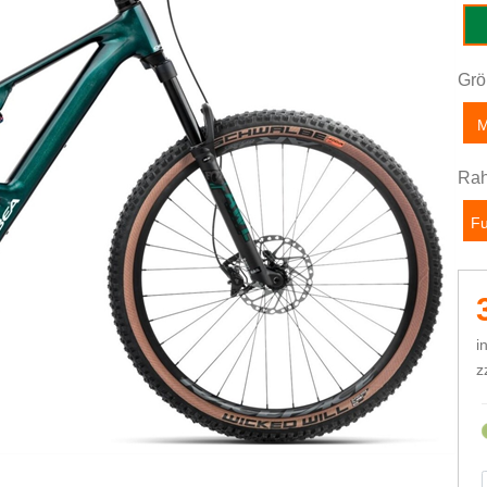
Es
Grö
Rah
Fu
i
z