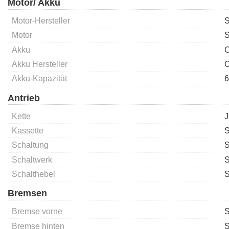
Motor/ Akku
Motor-Hersteller
Motor
S
Akku
O
Akku Hersteller
O
Akku-Kapazität
6
Antrieb
Kette
J
Kassette
S
Schaltung
S
Schaltwerk
S
Schalthebel
S
Bremsen
Bremse vorne
S
Bremse hinten
S