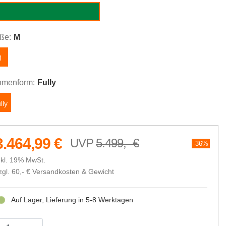
cape Green-Splash Ice Green
ße:
M
M
menform:
Fully
lly
3.464,99 €
5.499,- €
36%
nkl. 19% MwSt.
zgl. 60,- €
Versandkosten & Gewicht
Auf Lager, Lieferung in 5-8 Werktagen