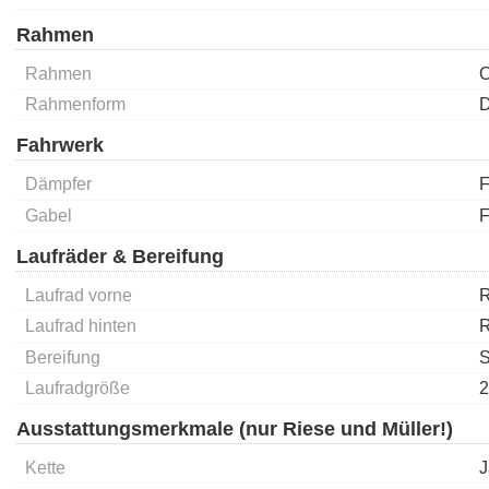
Rahmen
Rahmen
O
Rahmenform
D
Fahrwerk
Dämpfer
F
Gabel
F
Laufräder & Bereifung
Laufrad vorne
R
Laufrad hinten
R
Bereifung
S
Laufradgröße
2
Ausstattungsmerkmale (nur Riese und Müller!)
Kette
J