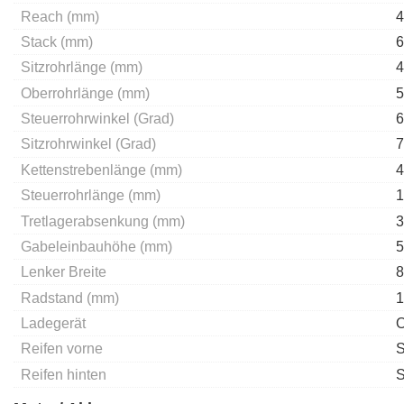
Reach (mm)
4
Stack (mm)
6
Sitzrohrlänge (mm)
4
Oberrohrlänge (mm)
5
Steuerrohrwinkel (Grad)
6
Sitzrohrwinkel (Grad)
7
Kettenstrebenlänge (mm)
4
Steuerrohrlänge (mm)
1
Tretlagerabsenkung (mm)
3
Gabeleinbauhöhe (mm)
5
Lenker Breite
8
Radstand (mm)
1
Ladegerät
O
Reifen vorne
S
Reifen hinten
S