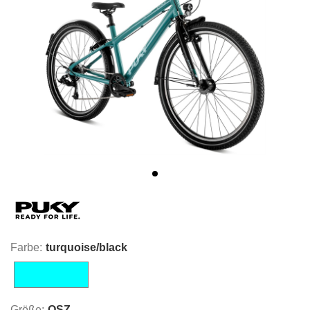
Farbe:
turquoise/black
turquoise/black
Größe:
OSZ