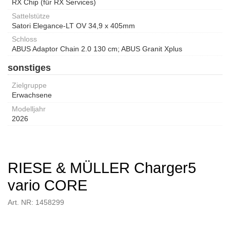
RX Chip (für RX Services)
Sattelstütze
Satori Elegance-LT OV 34,9 x 405mm
Schloss
ABUS Adaptor Chain 2.0 130 cm; ABUS Granit Xplus
sonstiges
Zielgruppe
Erwachsene
Modelljahr
2026
RIESE & MÜLLER Charger5
vario CORE
Art. NR: 1458299