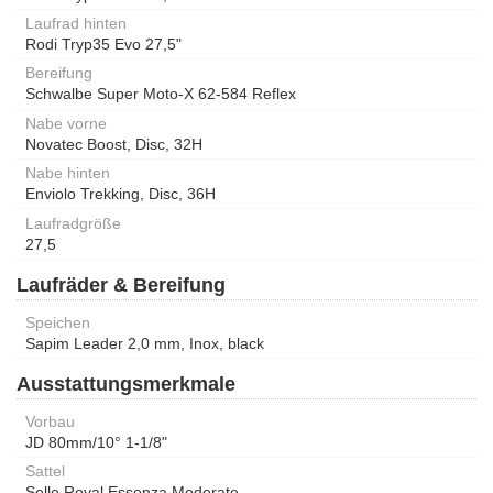
Laufrad hinten
Rodi Tryp35 Evo 27,5"
Bereifung
Schwalbe Super Moto-X 62-584 Reflex
Nabe vorne
Novatec Boost, Disc, 32H
Nabe hinten
Enviolo Trekking, Disc, 36H
Laufradgröße
27,5
Laufräder & Bereifung
Speichen
Sapim Leader 2,0 mm, Inox, black
Ausstattungsmerkmale
Vorbau
JD 80mm/10° 1-1/8"
Sattel
Selle Royal Essenza Moderate