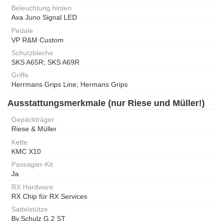
Beleuchtung hinten
Axa Juno Signal LED
Pedale
VP R&M Custom
Schutzbleche
SKS A65R; SKS A69R
Griffe
Herrmans Grips Line; Hermans Grips
Ausstattungsmerkmale (nur Riese und Müller!)
Gepäckträger
Riese & Müller
Kette
KMC X10
Passagier-Kit
Ja
RX Hardware
RX Chip für RX Services
Sattelstütze
By.Schulz G.2 ST