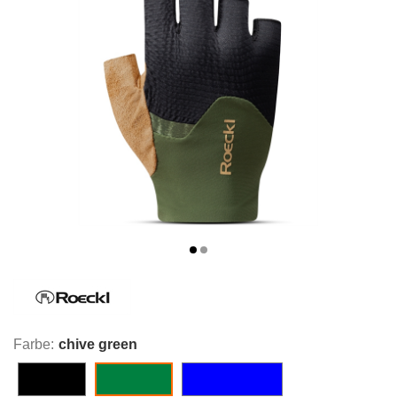
Farbe:
chive green
black
Sharkskin White
chive green