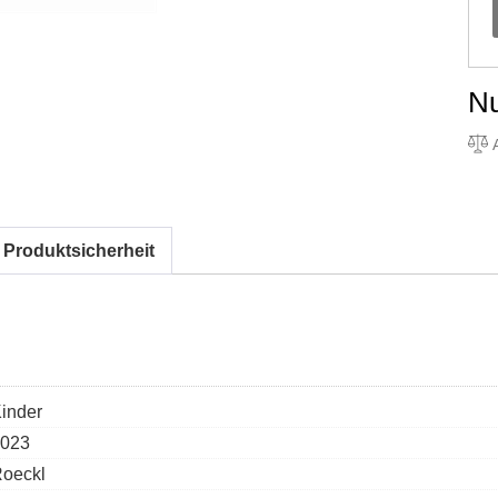
N
A
 Produktsicherheit
inder
023
oeckl