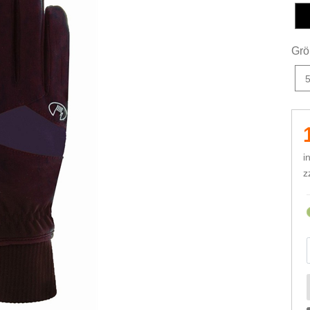
s
Grö
i
z