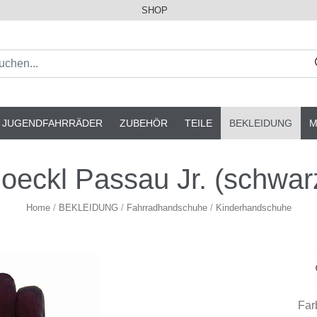
SHOP
& JUGENDFAHRRÄDER
ZUBEHÖR
TEILE
BEKLEIDUNG
M
oeckl Passau Jr. (schwar
Home
/
BEKLEIDUNG
/
Fahrradhandschuhe
/
Kinderhandschuhe
Far