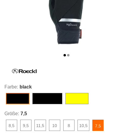
Farbe:
black
black/fir forest
fluo yellow
black
Größe:
7,5
8,5
9,5
11,5
10
8
10,5
7,5