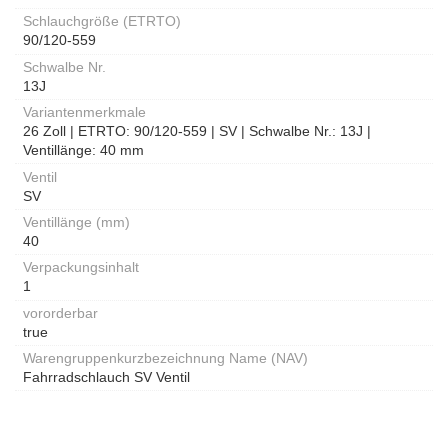
Schlauchgröße (ETRTO)
90/120-559
Schwalbe Nr.
13J
Variantenmerkmale
26 Zoll | ETRTO: 90/120-559 | SV | Schwalbe Nr.: 13J |
Ventillänge: 40 mm
Ventil
SV
Ventillänge (mm)
40
Verpackungsinhalt
1
vororderbar
true
Warengruppenkurzbezeichnung Name (NAV)
Fahrradschlauch SV Ventil