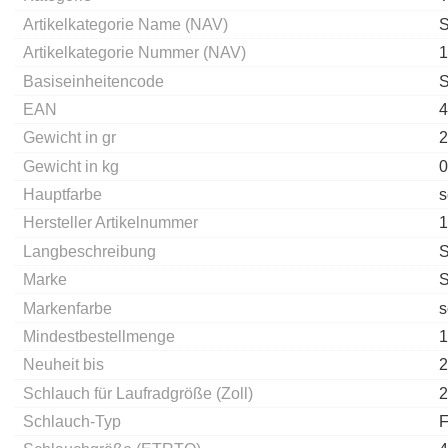
Artikelkategorie Name (NAV)
S
Artikelkategorie Nummer (NAV)
1
Basiseinheitencode
EAN
4
Gewicht in gr
2
Gewicht in kg
0
Hauptfarbe
s
Hersteller Artikelnummer
1
Langbeschreibung
S
Marke
Markenfarbe
s
Mindestbestellmenge
1
Neuheit bis
2
Schlauch für Laufradgröße (Zoll)
2
Schlauch-Typ
F