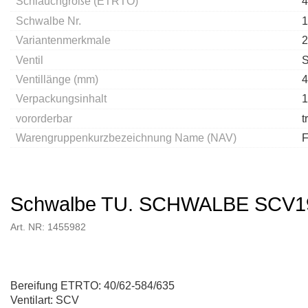
Schlauchgröße (ETRTO)
4
Schwalbe Nr.
1
Variantenmerkmale
2
Ventil
Ventillänge (mm)
4
Verpackungsinhalt
1
vororderbar
t
Warengruppenkurzbezeichnung Name (NAV)
F
Schwalbe TU. SCHWALBE SCV1
Art. NR: 1455982
Bereifung ETRTO: 40/62-584/635
Ventilart: SCV