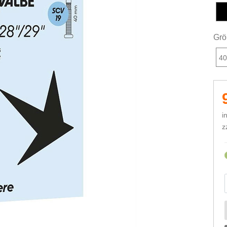
s
Grö
40
i
z