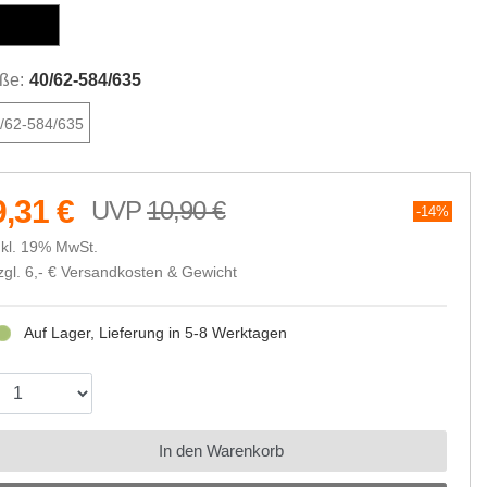
chwarz
ße:
40/62-584/635
/62-584/635
9,31 €
10,90 €
14%
nkl. 19% MwSt.
zgl. 6,- €
Versandkosten & Gewicht
Auf Lager, Lieferung in 5-8 Werktagen
In den Warenkorb