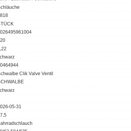
chläuche
818
STÜCK
026495961004
20
,22
chwarz
0464944
chwalbe Clik Valve Ventil
SCHWALBE
chwarz
026-05-31
7,5
ahrradschlauch