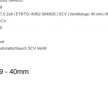
0/62-584/635
9
7,5 Zoll | ETRTO: 40/62-584/635 | SCV | Ventillänge: 40 mm | N
SCV
0
rue
ahrradschlauch SCV Ventil
9 - 40mm