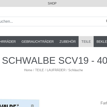
SHOP
AHRRÄDER
GEBRAUCHTRÄDER
ZUBEHÖR
TEILE
BEKLE
. SCHWALBE SCV19 - 40
Home
/
TEILE
/
LAUFRÄDER
/
Schläuche
Far