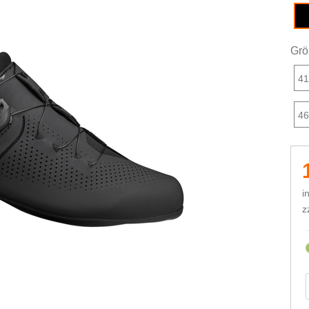
Grö
4
4
i
z