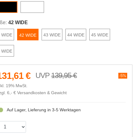
white
black
ße:
42 WIDE
1 WIDE
43 WIDE
44 WIDE
45 WIDE
42 WIDE
6 WIDE
131,61 €
139,95 €
5%
nkl. 19% MwSt.
zgl. 6,- €
Versandkosten & Gewicht
Auf Lager, Lieferung in 3-5 Werktagen