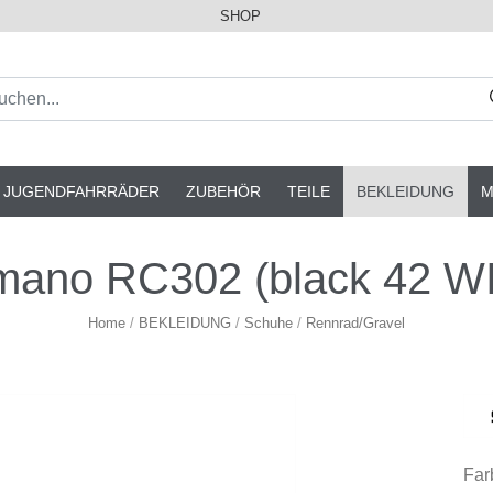
SHOP
& JUGENDFAHRRÄDER
ZUBEHÖR
TEILE
BEKLEIDUNG
M
mano RC302 (black 42 W
Home
/
BEKLEIDUNG
/
Schuhe
/
Rennrad/Gravel
Far