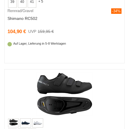
+ 5
39
40
41
Rennrad/Gravel
-34%
Shimano RC502
104,90 €
159,95 €
Auf Lager, Lieferung in 5-8 Werktagen