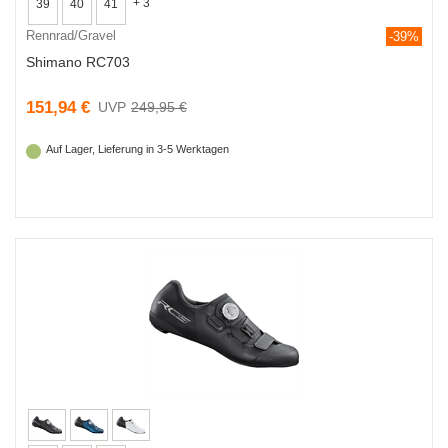
+ 3
39
40
41
Rennrad/Gravel
-39%
Shimano RC703
151,94 €
249,95 €
Auf Lager, Lieferung in 3-5 Werktagen