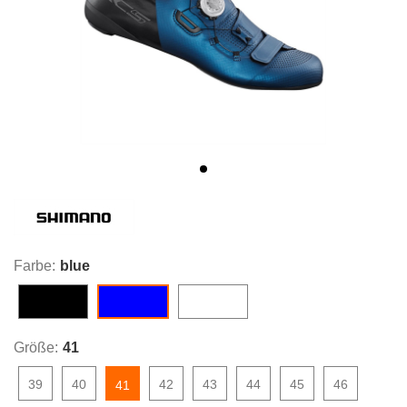
Farbe:
blue
black
white
blue
Größe:
41
39
40
42
43
44
45
46
41