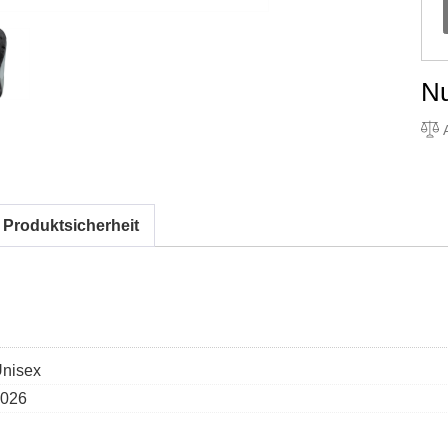
N
A
 Produktsicherheit
nisex
026