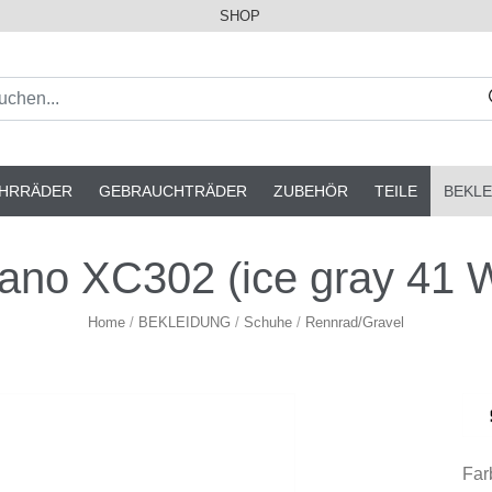
SHOP
AHRRÄDER
GEBRAUCHTRÄDER
ZUBEHÖR
TEILE
BEKLE
ano XC302 (ice gray 41 
Home
/
BEKLEIDUNG
/
Schuhe
/
Rennrad/Gravel
Far