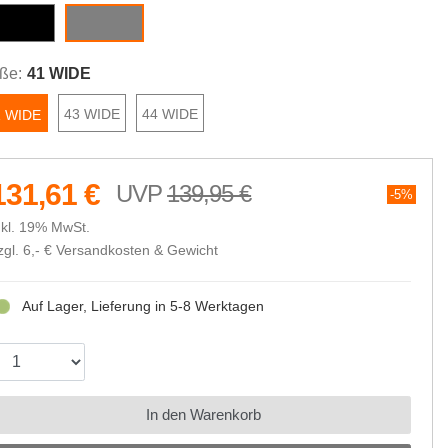
black
ice gray
ße:
41 WIDE
43 WIDE
44 WIDE
1 WIDE
131,61 €
139,95 €
5%
nkl. 19% MwSt.
zgl. 6,- €
Versandkosten & Gewicht
Auf Lager, Lieferung in 5-8 Werktagen
In den Warenkorb