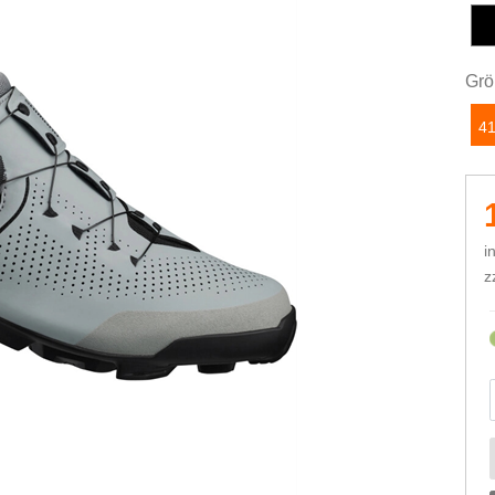
Grö
4
i
z