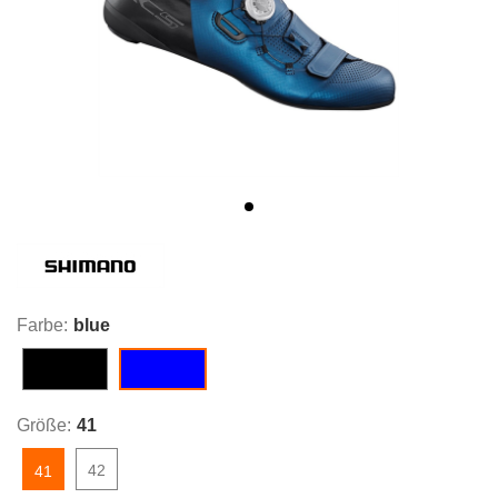
Farbe:
blue
black
blue
Größe:
41
42
41