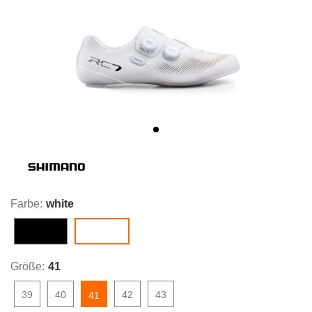
Farbe:
white
black
white
Größe:
41
39
40
42
43
41