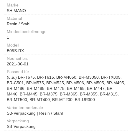
Marke
SHIMANO
Material
Resin / Stahl
Mindestbestellmenge
1
Modell
B05S-RX
Neuheit bis
2021-06-01
Passend für
(u.a.) BR-T675, BR-T615, BR-M4050, BR-M3050, BR-TX805,
BR-C501, BR-M575, BR-M525, BR-M506, BR-M505, BR-M495,
BR-M486, BR-M485, BR-M475, BR-M465, BR-M447, BR-
M446, BR-M445, BR-M375, BR-M365, BR-M355, BR-M315,
BR-MT500, BR-MT400, BR-MT200, BR-UR300
Variantenmerkmale
SB-Verpackung | Resin / Stahl
Verpackung
SB-Verpackung