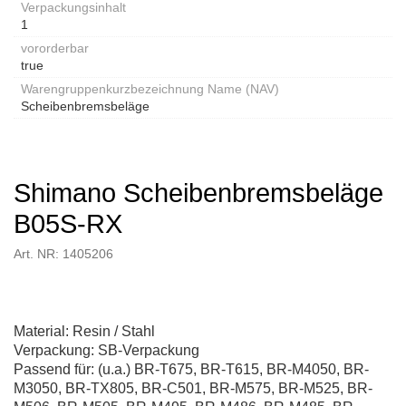
Verpackungsinhalt
1
vororderbar
true
Warengruppenkurzbezeichnung Name (NAV)
Scheibenbremsbeläge
Shimano Scheibenbremsbeläge
B05S-RX
Art. NR: 1405206
Material: Resin / Stahl
Verpackung: SB-Verpackung
Passend für: (u.a.) BR-T675, BR-T615, BR-M4050, BR-
M3050, BR-TX805, BR-C501, BR-M575, BR-M525, BR-