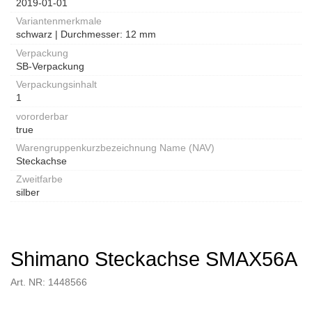
2019-01-01
Variantenmerkmale
schwarz | Durchmesser: 12 mm
Verpackung
SB-Verpackung
Verpackungsinhalt
1
vororderbar
true
Warengruppenkurzbezeichnung Name (NAV)
Steckachse
Zweitfarbe
silber
Shimano Steckachse SMAX56A
Art. NR: 1448566