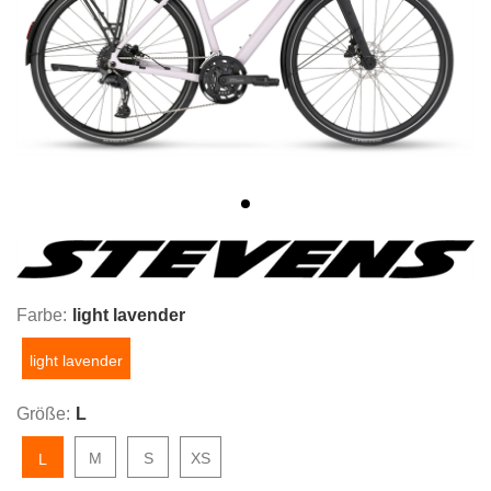
Farbe:
light lavender
light lavender
Größe:
L
M
S
XS
L