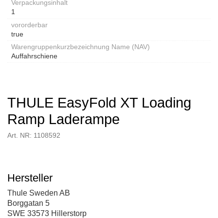
Verpackungsinhalt
1
vororderbar
true
Warengruppenkurzbezeichnung Name (NAV)
Auffahrschiene
THULE EasyFold XT Loading
Ramp Laderampe
Art. NR: 1108592
Hersteller
Thule Sweden AB
Borggatan 5
SWE 33573 Hillerstorp