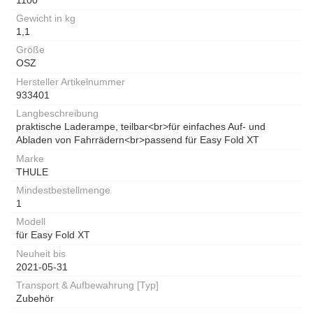
Gewicht in kg
1,1
Größe
OSZ
Hersteller Artikelnummer
933401
Langbeschreibung
praktische Laderampe, teilbar<br>für einfaches Auf- und
Abladen von Fahrrädern<br>passend für Easy Fold XT
Marke
THULE
Mindestbestellmenge
1
Modell
für Easy Fold XT
Neuheit bis
2021-05-31
Transport & Aufbewahrung [Typ]
Zubehör