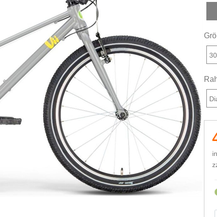
c
Grö
3
Rah
Di
i
z