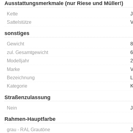
Ausstattungsmerkmale (nur Riese und Müller!)
Kette
J
Sattelstütze
V
sonstiges
Gewicht
8
zul. Gesamtgewicht
6
Modelljahr
2
Marke
V
Bezeichnung
L
Kategorie
K
Straßenzulassung
Nein
J
Rahmen-Hauptfarbe
grau - RAL Grautöne
J