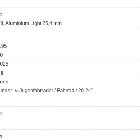
a
ii, Aluminium Light 25,4 mm
,95
0
025
II
enni
inder- & Jugenfahrräder / Fahrrad / 20-24"
a
a