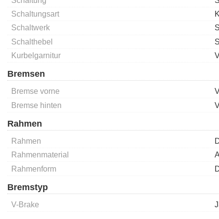
Schaltung
S
Schaltungsart
K
Schaltwerk
S
Schalthebel
S
Kurbelgarnitur
V
Bremsen
Bremse vorne
V
Bremse hinten
V
Rahmen
Rahmen
D
Rahmenmaterial
A
Rahmenform
D
Bremstyp
V-Brake
J