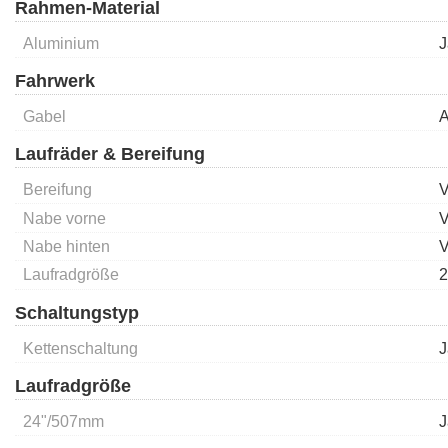
Rahmen-Material
Aluminium
J
Fahrwerk
Gabel
A
Laufräder & Bereifung
Bereifung
V
Nabe vorne
V
Nabe hinten
V
Laufradgröße
2
Schaltungstyp
Kettenschaltung
J
Laufradgröße
24"/507mm
J