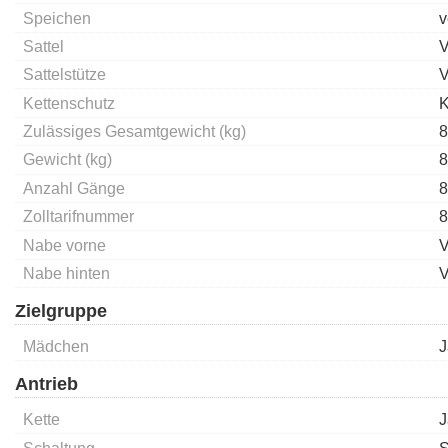
Speichen
v
Sattel
V
Sattelstütze
V
Kettenschutz
K
Zulässiges Gesamtgewicht (kg)
8
Gewicht (kg)
8
Anzahl Gänge
8
Zolltarifnummer
8
Nabe vorne
V
Nabe hinten
V
Zielgruppe
Mädchen
J
Antrieb
Kette
J