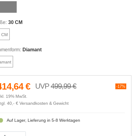
ool grey
ße:
30 CM
0 CM
menform:
Diamant
amant
414,64 €
499,99 €
17%
nkl. 19% MwSt.
zgl. 40,- €
Versandkosten & Gewicht
Auf Lager, Lieferung in 5-8 Werktagen