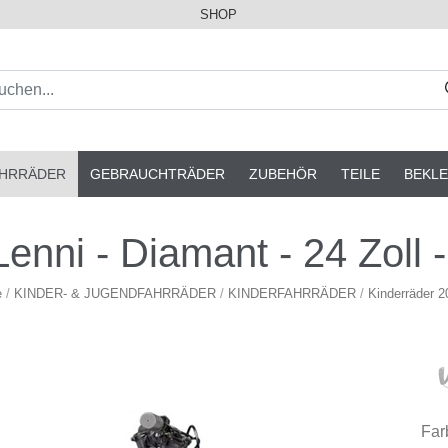
SHOP
AHRRÄDER
GEBRAUCHTRÄDER
ZUBEHÖR
TEILE
BEKLE
 Lenni - Diamant - 24 Zoll 
e
/
KINDER- & JUGENDFAHRRÄDER
/
KINDERFAHRRÄDER
/
Kinderräder 2
Far