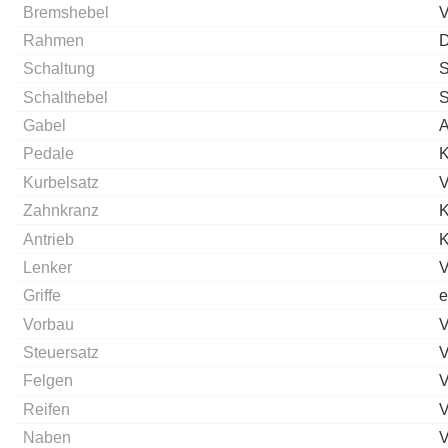
Bremshebel
V
Rahmen
D
Schaltung
S
Schalthebel
S
Gabel
A
Pedale
K
Kurbelsatz
V
Zahnkranz
K
Antrieb
Lenker
V
Griffe
e
Vorbau
V
Steuersatz
V
Felgen
V
Reifen
V
Naben
V