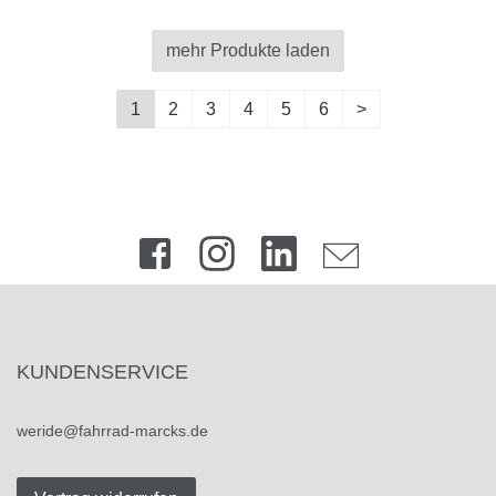
mehr Produkte laden
1
2
3
4
5
6
>
KUNDENSERVICE
weride@fahrrad-marcks.de