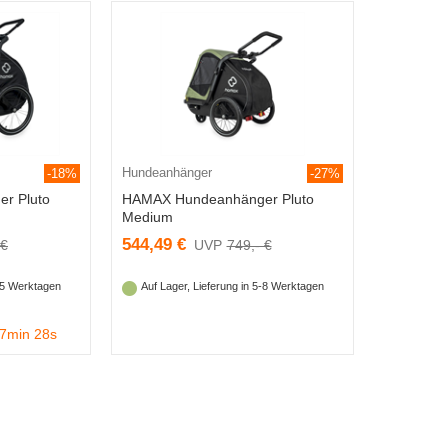
Hundeanhänger
-18%
-27%
r Pluto
HAMAX Hundeanhänger Pluto
Medium
544,49 €
 €
749,- €
3-5 Werktagen
Auf Lager, Lieferung in 5-8 Werktagen
27min 28s