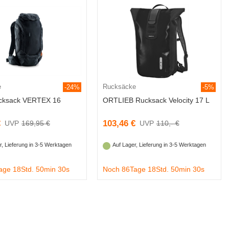
e
Rucksäcke
-24%
-5%
cksack VERTEX 16
ORTLIEB Rucksack Velocity 17 L
€
103,46 €
169,95 €
110,- €
r, Lieferung in 3-5 Werktagen
Auf Lager, Lieferung in 3-5 Werktagen
age 18Std. 50min 29s
Noch 86Tage 18Std. 50min 29s