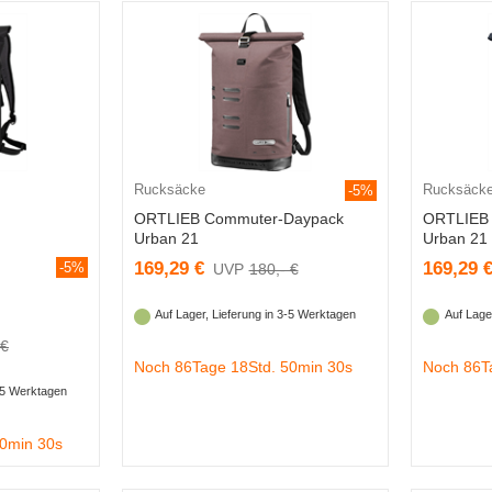
Rucksäcke
Rucksäck
-5%
ORTLIEB Commuter-Daypack
ORTLIEB
Urban 21
Urban 21
169,29 €
169,29 
-5%
180,- €
Auf Lager, Lieferung in 3-5 Werktagen
Auf Lage
 €
Noch 86Tage 18Std. 50min 29s
Noch 86T
3-5 Werktagen
50min 29s