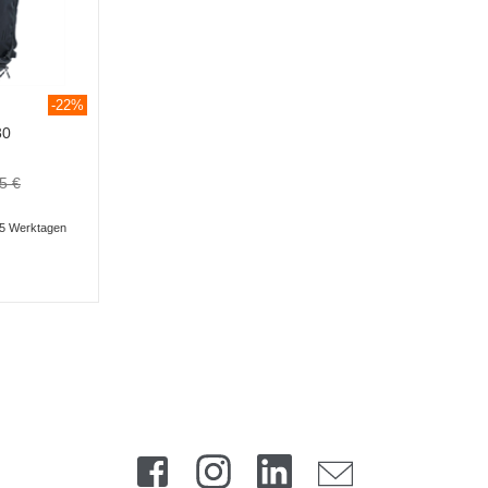
-22%
30
5 €
3-5 Werktagen