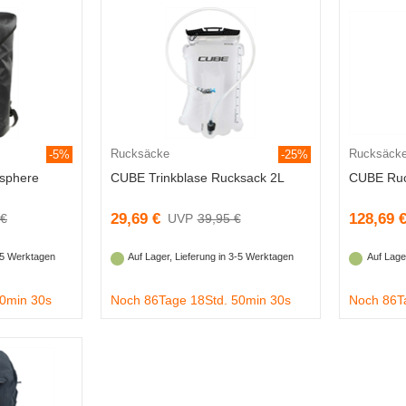
Rucksäcke
Rucksäck
-5%
-25%
sphere
CUBE Trinkblase Rucksack 2L
CUBE Ru
29,69 €
128,69 
 €
39,95 €
3-5 Werktagen
Auf Lager, Lieferung in 3-5 Werktagen
Auf Lage
50min 29s
Noch 86Tage 18Std. 50min 29s
Noch 86T