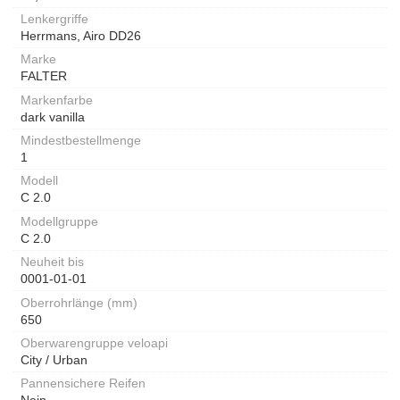
Lenkergriffe
Herrmans, Airo DD26
Marke
FALTER
Markenfarbe
dark vanilla
Mindestbestellmenge
1
Modell
C 2.0
Modellgruppe
C 2.0
Neuheit bis
0001-01-01
Oberrohrlänge (mm)
650
Oberwarengruppe veloapi
City / Urban
Pannensichere Reifen