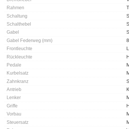
Rahmen
T
Schaltung
S
Schalthebel
S
Gabel
S
Gabel Federweg (mm)
8
Frontleuchte
L
Rückleuchte
H
Pedale
M
Kurbelsatz
M
Zahnkranz
S
Antrieb
K
Lenker
M
Griffe
H
Vorbau
M
Steuersatz
M