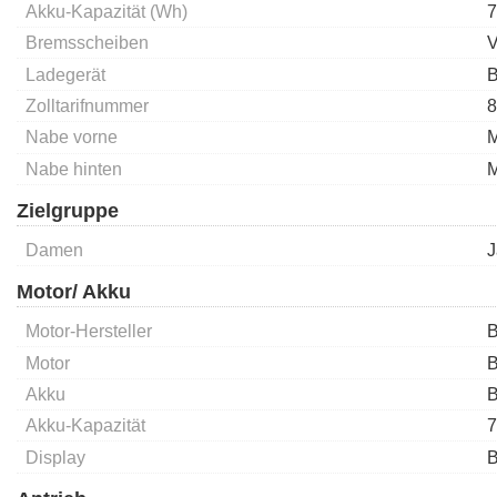
Akku-Kapazität (Wh)
7
Bremsscheiben
V
Ladegerät
B
Zolltarifnummer
8
Nabe vorne
M
Nabe hinten
M
Zielgruppe
Damen
J
Motor/ Akku
Motor-Hersteller
B
Motor
B
Akku
B
Akku-Kapazität
7
Display
B