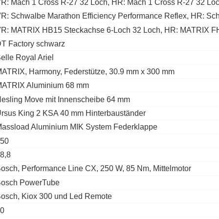
R: Mach 1 Cross R-27 32 Loch, HR: Mach 1 Cross R-27 32 Lo
R: Schwalbe Marathon Efficiency Performance Reflex, HR: Sch
R: MATRIX HB15 Steckachse 6-Loch 32 Loch, HR: MATRIX FH
T Factory schwarz
elle Royal Ariel
ATRIX, Harmony, Federstütze, 30.9 mm x 300 mm
ATRIX Aluminium 68 mm
esling Move mit Innenscheibe 64 mm
rsus King 2 KSA 40 mm Hinterbauständer
assload Aluminium MIK System Federklappe
50
8,8
osch, Performance Line CX, 250 W, 85 Nm, Mittelmotor
osch PowerTube
osch, Kiox 300 und Led Remote
0