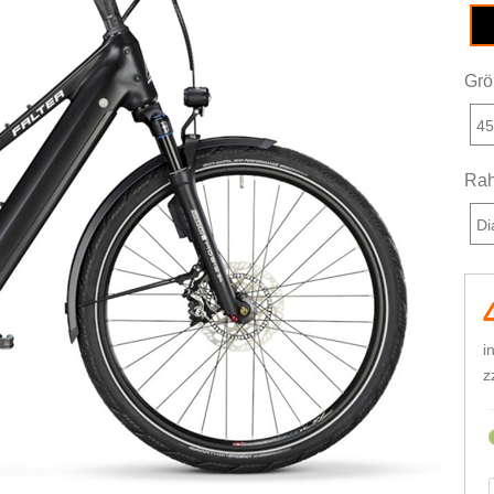
de
Grö
4
Rah
Di
i
z