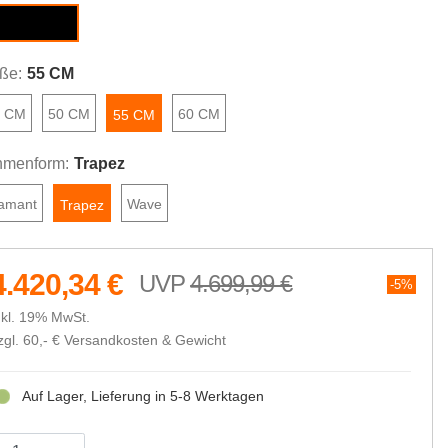
scent black
ße:
55 CM
5 CM
50 CM
60 CM
55 CM
menform:
Trapez
amant
Wave
Trapez
4.420,34 €
4.699,99 €
5%
nkl. 19% MwSt.
zgl. 60,- €
Versandkosten & Gewicht
Auf Lager, Lieferung in 5-8 Werktagen