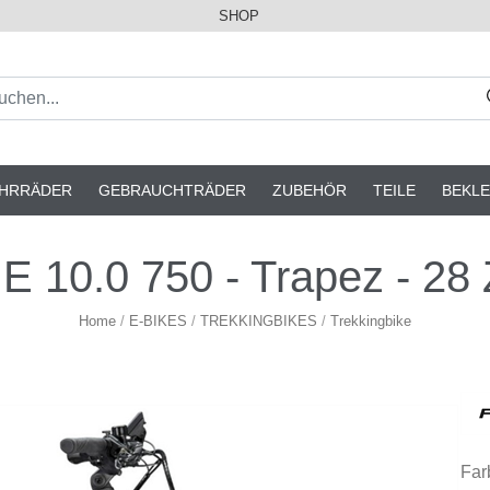
SHOP
AHRRÄDER
GEBRAUCHTRÄDER
ZUBEHÖR
TEILE
BEKLE
 10.0 750 - Trapez - 28 
Home
/
E-BIKES
/
TREKKINGBIKES
/
Trekkingbike
Far