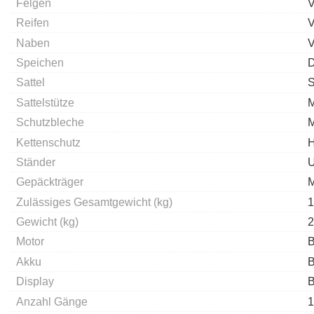
Felgen
V
Reifen
V
Naben
V
Speichen
D
Sattel
S
Sattelstütze
M
Schutzbleche
M
Kettenschutz
H
Ständer
U
Gepäckträger
M
Zulässiges Gesamtgewicht (kg)
1
Gewicht (kg)
2
Motor
B
Akku
B
Display
B
Anzahl Gänge
1