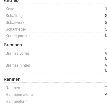
Antrieb
Kette
J
Schaltung
S
Schaltwerk
S
Schalthebel
S
Kurbelgarnitur
M
Bremsen
Bremse vorne
V
M
Bremse hinten
V
M
Rahmen
Rahmen
T
Rahmenmaterial
A
Rahmenform
T