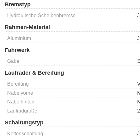
Bremstyp
Hydraulische Scheibenbremse
J
Rahmen-Material
Aluminium
J
Fahrwerk
Gabel
S
Laufräder & Bereifung
Bereifung
V
Nabe vorne
M
Nabe hinten
M
Laufradgröße
2
Schaltungstyp
Kettenschaltung
J