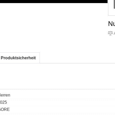
N
A
 Produktsicherheit
erren
025
GORE