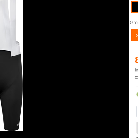
Grö
i
z