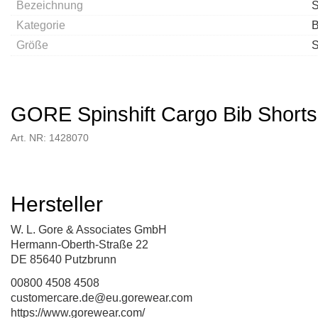
Bezeichnung
S
Kategorie
B
Größe
GORE Spinshift Cargo Bib Short
Art. NR: 1428070
Hersteller
W. L. Gore & Associates GmbH
Hermann-Oberth-Straße 22
DE 85640 Putzbrunn
00800 4508 4508
customercare.de@eu.gorewear.com
https://www.gorewear.com/