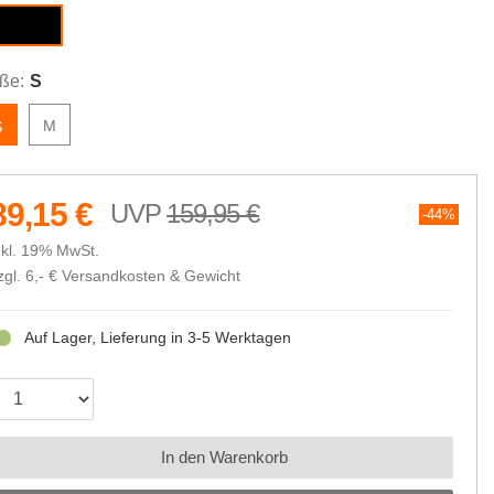
black
ße:
S
M
S
89,15 €
159,95 €
44%
nkl. 19% MwSt.
zgl. 6,- €
Versandkosten & Gewicht
Auf Lager, Lieferung in 3-5 Werktagen
In den Warenkorb