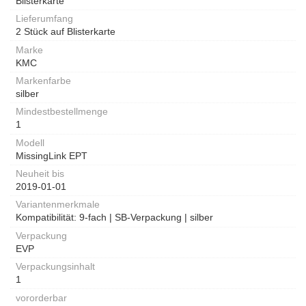
Blisterkarte
Lieferumfang
2 Stück auf Blisterkarte
Marke
KMC
Markenfarbe
silber
Mindestbestellmenge
1
Modell
MissingLink EPT
Neuheit bis
2019-01-01
Variantenmerkmale
Kompatibilität: 9-fach | SB-Verpackung | silber
Verpackung
EVP
Verpackungsinhalt
1
vororderbar