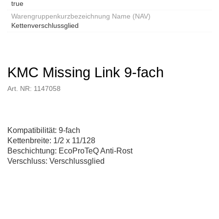
true
Warengruppenkurzbezeichnung Name (NAV)
Kettenverschlussglied
KMC Missing Link 9-fach
Art. NR: 1147058
Kompatibilität: 9-fach
Kettenbreite: 1/2 x 11/128
Beschichtung: EcoProTeQ Anti-Rost
Verschluss: Verschlussglied