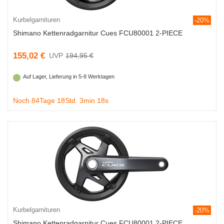
Kurbelgarnituren
-20%
Shimano Kettenradgarnitur Cues FCU80001 2-PIECE
155,02 €
194,95 €
Auf Lager, Lieferung in 5-8 Werktagen
Noch 84Tage 18Std. 3min 18s
Kurbelgarnituren
-20%
Shimano Kettenradgarnitur Cues FCU80001 2-PIECE