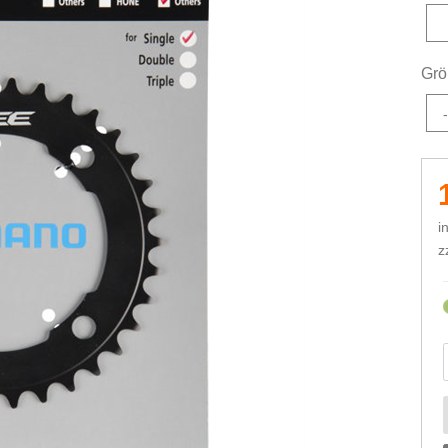
Grö
-
i
z