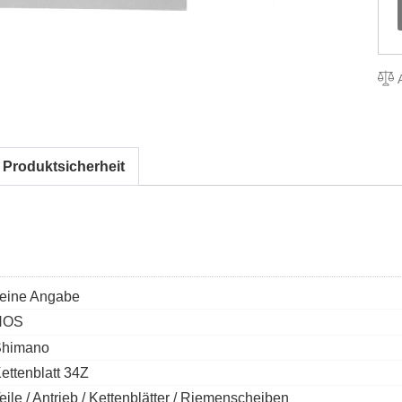
A
 Produktsicherheit
eine Angabe
NOS
Shimano
ettenblatt 34Z
eile / Antrieb / Kettenblätter / Riemenscheiben