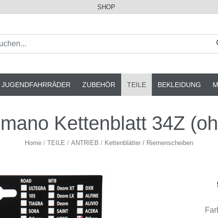
SHOP
& JUGENDFAHRRÄDER
ZUBEHÖR
TEILE
BEKLEIDUNG
M
mano Kettenblatt 34Z (o
Home
/
TEILE
/
ANTRIEB
/
Kettenblätter / Riemenscheiben
Far