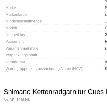
<
Marke
Markenfarbe
s
Mindestbestellmenge
1
Modell
C
Neuheit bis
2
Passend für
F
Variantenmerkmale
s
Verpackungsinhalt
1
vororderbar
t
Warengruppenkurzbezeichnung Name (NAV)
K
Shimano Kettenradgarnitur Cue
Art. NR: 1448448