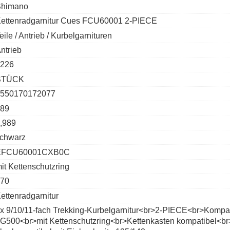
Shimano
ettenradgarnitur Cues FCU60001 2-PIECE
eile / Antrieb / Kurbelgarnituren
ntrieb
226
STÜCK
550170172077
89
,989
chwarz
EFCU60001CXB0C
it Kettenschutzring
70
ettenradgarnitur
x 9/10/11-fach Trekking-Kurbelgarnitur<br>2-PIECE<br>Kom
G500<br>mit Kettenschutzring<br>Kettenkasten kompatibel<br