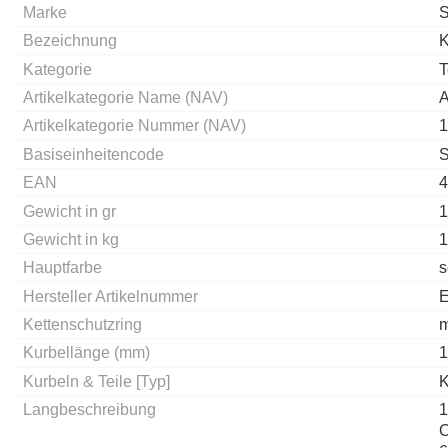
Marke
Bezeichnung
K
Kategorie
T
Artikelkategorie Name (NAV)
A
Artikelkategorie Nummer (NAV)
1
Basiseinheitencode
EAN
4
Gewicht in gr
1
Gewicht in kg
1
Hauptfarbe
s
Hersteller Artikelnummer
Kettenschutzring
m
Kurbellänge (mm)
1
Kurbeln & Teile [Typ]
K
Langbeschreibung
1
C