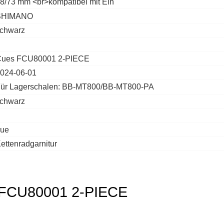
8/73 mm <br>kompatibel mit Ein
SHIMANO
chwarz
ues FCU80001 2-PIECE
024-06-01
ür Lagerschalen: BB-MT800/BB-MT800-PA
chwarz
rue
ettenradgarnitur
s FCU80001 2-PIECE