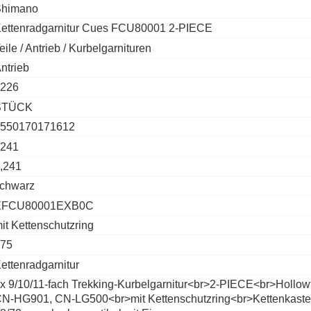
Shimano
ettenradgarnitur Cues FCU80001 2-PIECE
eile / Antrieb / Kurbelgarnituren
ntrieb
226
STÜCK
550170171612
241
,241
chwarz
EFCU80001EXB0C
it Kettenschutzring
75
ettenradgarnitur
x 9/10/11-fach Trekking-Kurbelgarnitur<br>2-PIECE<br>Holl
N-HG901, CN-LG500<br>mit Kettenschutzring<br>Kettenkasten