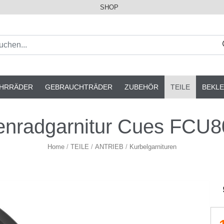
SHOP
AHRRÄDER
GEBRAUCHTRÄDER
ZUBEHÖR
TEILE
BEKLE
enradgarnitur Cues FCU
Home
/
TEILE
/
ANTRIEB
/
Kurbelgarnituren