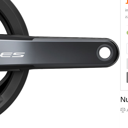
i
z
N
A