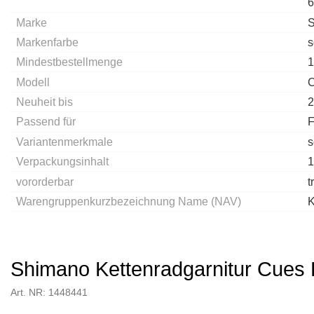
6
Marke
Markenfarbe
s
Mindestbestellmenge
1
Modell
C
Neuheit bis
2
Passend für
F
Variantenmerkmale
s
Verpackungsinhalt
1
vororderbar
t
Warengruppenkurzbezeichnung Name (NAV)
K
Shimano Kettenradgarnitur Cue
Art. NR: 1448441