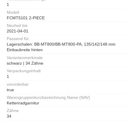
1
Modell
FCMT5101 2-PIECE
Neuheit bis
2021-04-01
Passend für
Lagerschalen: BB-MT800/BB-MT800-PA, 135/142/148 mm
Einbaubreite hinten
Variantenmerkmale
schwarz | 34 Zähne
Verpackungsinhalt
1
vororderbar
true
Warengruppenkurzbezeichnung Name (NAV)
Kettenradgarnitur
Zähne
34