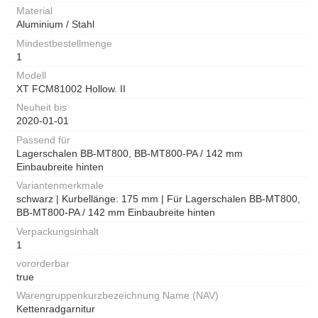
Material
Aluminium / Stahl
Mindestbestellmenge
1
Modell
XT FCM81002 Hollow. II
Neuheit bis
2020-01-01
Passend für
Lagerschalen BB-MT800, BB-MT800-PA / 142 mm
Einbaubreite hinten
Variantenmerkmale
schwarz | Kurbellänge: 175 mm | Für Lagerschalen BB-MT800,
BB-MT800-PA / 142 mm Einbaubreite hinten
Verpackungsinhalt
1
vororderbar
true
Warengruppenkurzbezeichnung Name (NAV)
Kettenradgarnitur