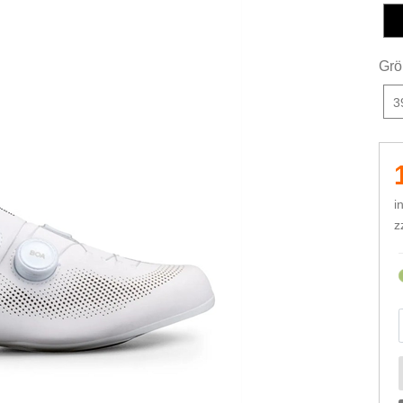
Grö
3
i
z