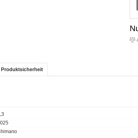
N
A
 Produktsicherheit
,3
025
Shimano