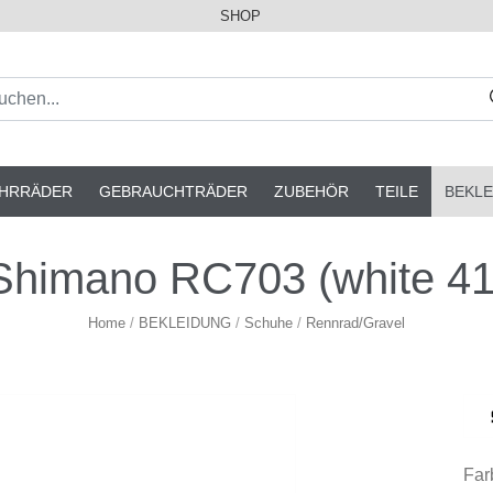
SHOP
AHRRÄDER
GEBRAUCHTRÄDER
ZUBEHÖR
TEILE
BEKLE
Shimano RC703 (white 41
Home
/
BEKLEIDUNG
/
Schuhe
/
Rennrad/Gravel
Far