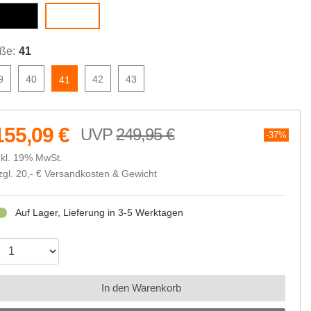
black
white
ße:
41
9
40
42
43
41
155,09 €
249,95 €
37%
nkl. 19% MwSt.
zgl. 20,- €
Versandkosten & Gewicht
Auf Lager, Lieferung in 3-5 Werktagen
In den Warenkorb