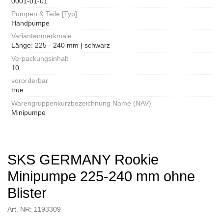
0001-01-01
Pumpen & Teile [Typ]
Handpumpe
Variantenmerkmale
Länge: 225 - 240 mm | schwarz
Verpackungsinhalt
10
vororderbar
true
Warengruppenkurzbezeichnung Name (NAV)
Minipumpe
SKS GERMANY Rookie
Minipumpe 225-240 mm ohne
Blister
Art. NR: 1193309