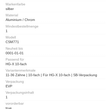
Markenfarbe
silber
Material
Aluminium / Chrom
Mindestbestellmenge
1
Modell
CSM771
Neuheit bis
0001-01-01
Passend für
HG-X 10-fach
Variantenmerkmale
11-36 Zähne | 10-fach | Für HG-X 10-fach | SB-Verpackung
Verpackung
EVP
Verpackungsinhalt
1
vororderbar
true