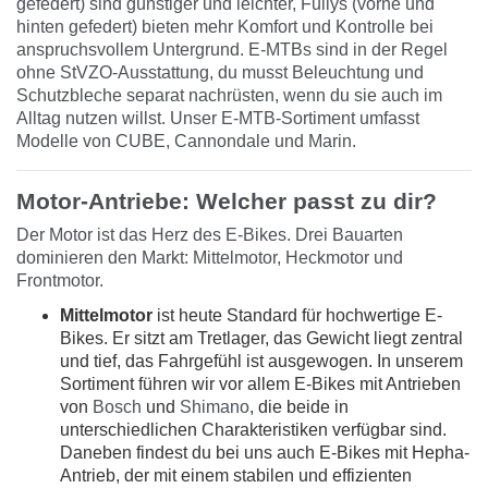
gefedert) sind günstiger und leichter, Fullys (vorne und
hinten gefedert) bieten mehr Komfort und Kontrolle bei
anspruchsvollem Untergrund. E-MTBs sind in der Regel
ohne StVZO-Ausstattung, du musst Beleuchtung und
Schutzbleche separat nachrüsten, wenn du sie auch im
Alltag nutzen willst. Unser E-MTB-Sortiment umfasst
Modelle von CUBE, Cannondale und Marin.
Motor-Antriebe: Welcher passt zu dir?
Der Motor ist das Herz des E-Bikes. Drei Bauarten
dominieren den Markt: Mittelmotor, Heckmotor und
Frontmotor.
Mittelmotor
ist heute Standard für hochwertige E-
Bikes. Er sitzt am Tretlager, das Gewicht liegt zentral
und tief, das Fahrgefühl ist ausgewogen. In unserem
Sortiment führen wir vor allem E-Bikes mit Antrieben
von
Bosch
und
Shimano
, die beide in
unterschiedlichen Charakteristiken verfügbar sind.
Daneben findest du bei uns auch E-Bikes mit Hepha-
Antrieb, der mit einem stabilen und effizienten