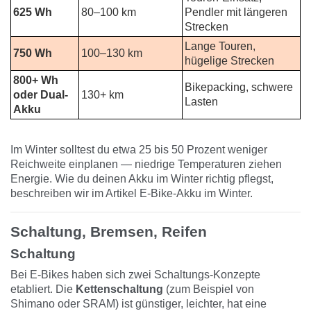
625 Wh
80–100 km
Pendler mit längeren
Strecken
Lange Touren,
750 Wh
100–130 km
hügelige Strecken
800+ Wh
Bikepacking, schwere
oder Dual-
130+ km
Lasten
Akku
Im Winter solltest du etwa 25 bis 50 Prozent weniger
Reichweite einplanen — niedrige Temperaturen ziehen
Energie. Wie du deinen Akku im Winter richtig pflegst,
beschreiben wir im Artikel
E-Bike-Akku im Winter
.
Schaltung, Bremsen, Reifen
Schaltung
Bei E-Bikes haben sich zwei Schaltungs-Konzepte
etabliert. Die
Kettenschaltung
(zum Beispiel von
Shimano
oder
SRAM
) ist günstiger, leichter, hat eine