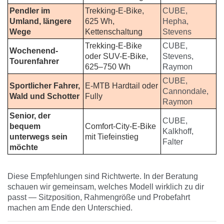
Pendler im
Trekking-E-Bike,
CUBE,
Umland, längere
625 Wh,
Hepha,
Wege
Kettenschaltung
Stevens
Trekking-E-Bike
CUBE,
Wochenend-
oder SUV-E-Bike,
Stevens,
Tourenfahrer
625–750 Wh
Raymon
CUBE,
Sportlicher Fahrer,
E-MTB Hardtail oder
Cannondale,
Wald und Schotter
Fully
Raymon
Senior, der
CUBE,
bequem
Comfort-City-E-Bike
Kalkhoff,
unterwegs sein
mit Tiefeinstieg
Falter
möchte
Diese Empfehlungen sind Richtwerte. In der Beratung
schauen wir gemeinsam, welches Modell wirklich zu dir
passt — Sitzposition, Rahmengröße und Probefahrt
machen am Ende den Unterschied.