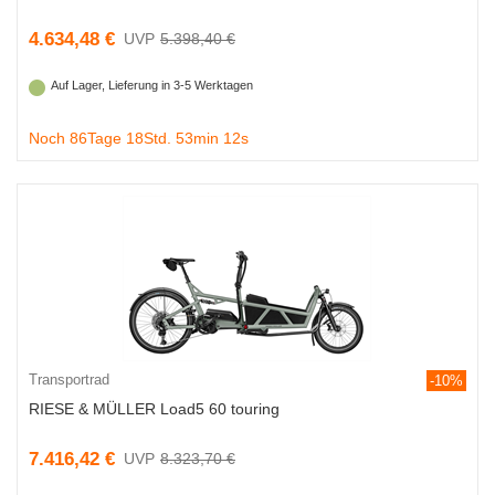
4.634,48 €
5.398,40 €
Auf Lager, Lieferung in 3-5 Werktagen
Noch 86Tage 18Std. 53min 11s
Transportrad
-10%
RIESE & MÜLLER Load5 60 touring
7.416,42 €
8.323,70 €