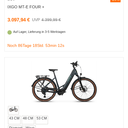
IXGO MT-E FOUR +
3.097,94 €
4.399,99 €
Auf Lager, Lieferung in 3-5 Werktagen
Noch 86Tage 18Std. 53min 11s
43 CM
48 CM
53 CM
Diamant
Wave