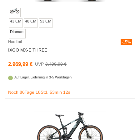
43 CM
48 CM
53 CM
Diamant
Hardtail
-15%
IXGO MX-E THREE
2.969,99 €
3.499,99 €
Auf Lager, Lieferung in 3-5 Werktagen
Noch 86Tage 18Std. 53min 11s