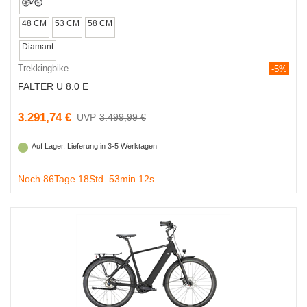
48 CM
53 CM
58 CM
Diamant
Trekkingbike
-5%
FALTER U 8.0 E
3.291,74 €
3.499,99 €
Auf Lager, Lieferung in 3-5 Werktagen
Noch 86Tage 18Std. 53min 11s