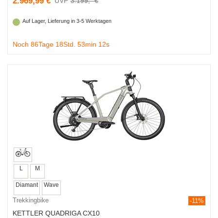
2.969,99 €
3.199,- €
Auf Lager, Lieferung in 3-5 Werktagen
Noch 86Tage 18Std. 53min 11s
L
M
Diamant
Wave
Trekkingbike
-11%
KETTLER QUADRIGA CX10