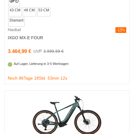
43 CM
48 CM
53 CM
Diamant
Hardtail
-13%
IXGO MX-E FOUR
3.464,99 €
3.999,99 €
Auf Lager, Lieferung in 3-5 Werktagen
Noch 86Tage 18Std. 53min 11s