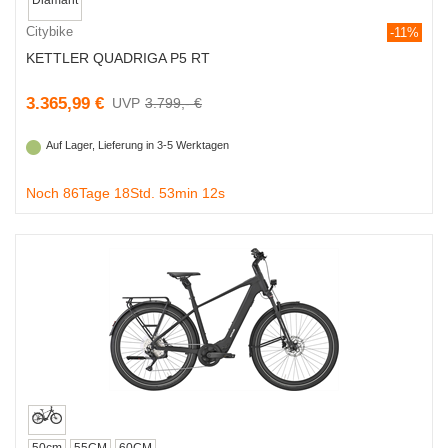
Citybike
-11%
KETTLER QUADRIGA P5 RT
3.365,99 €
3.799,- €
Auf Lager, Lieferung in 3-5 Werktagen
Noch 86Tage 18Std. 53min 11s
50cm
55CM
60CM