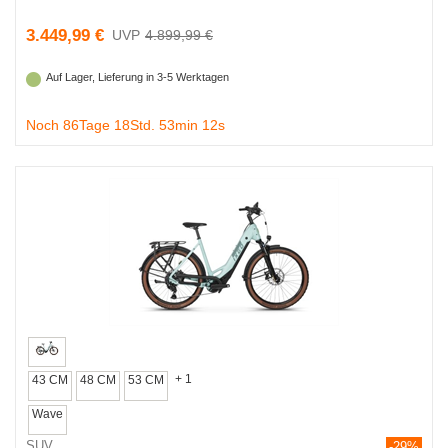
3.449,99 €
4.899,99 €
Auf Lager, Lieferung in 3-5 Werktagen
Noch 86Tage 18Std. 53min 11s
+ 1
43 CM
48 CM
53 CM
Wave
SUV
-29%