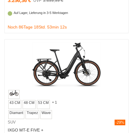
3.256,36 €
3.699,99 €
Auf Lager, Lieferung in 3-5 Werktagen
Noch 86Tage 18Std. 53min 11s
+ 1
43 CM
48 CM
53 CM
Diamant
Trapez
Wave
SUV
-29%
IXGO MT-E FIVE +