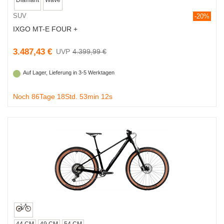
SUV
-20%
IXGO MT-E FOUR +
3.487,43 €
4.399,99 €
Auf Lager, Lieferung in 3-5 Werktagen
Noch 86Tage 18Std. 53min 11s
44 CM
49 CM
54 CM