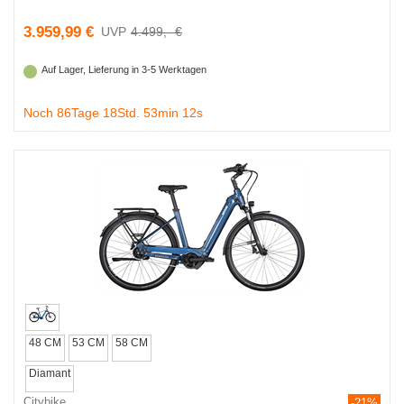
3.959,99 €
4.499,- €
Auf Lager, Lieferung in 3-5 Werktagen
Noch 86Tage 18Std. 53min 11s
48 CM
53 CM
58 CM
Diamant
Citybike
-21%