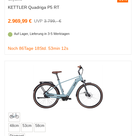
KETTLER Quadriga P5 RT
2.969,99 €
3.799,- €
Auf Lager, Lieferung in 3-5 Werktagen
Noch 86Tage 18Std. 53min 11s
48cm
53cm
58cm
Diamant